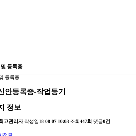
 및 등록증
및 등록증
신안등록증-작업등기
지 정보
최고관리자
작성일
18-08-07 10:03
조회
447회
댓글
0건
이전글