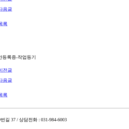
다음글
목록
안등록증-작업등기
이전글
다음글
목록
7 / 상담전화 : 031-984-6003