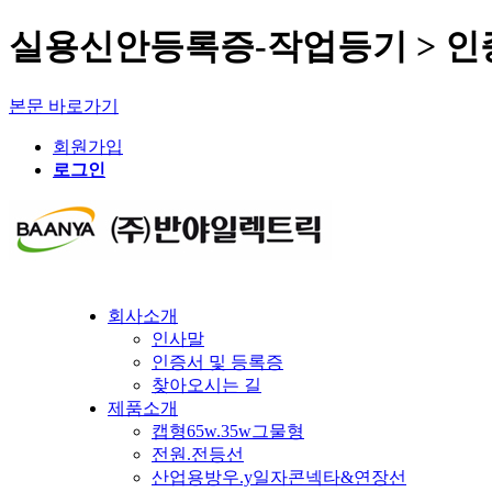
실용신안등록증-작업등기 > 인
본문 바로가기
회원가입
로그인
회사소개
인사말
인증서 및 등록증
찾아오시는 길
제품소개
캡형65w.35w그물형
전원.전등선
산업용방우.y일자콘넥타&연장선