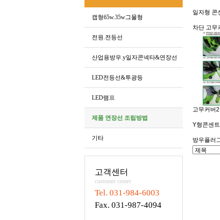
일자형 콘
캡형65w.35w그물형
차단 고무커
전원.전등선
산업용방우.y일자콘넥타&연장선
LED전등선&투광등
LED램프
고무커버2
제품 연장선 조립방법
Y형콘센트
기타
방우플러그
고객센터
customer center
Tel. 031-984-6003
Fax. 031-987-4094