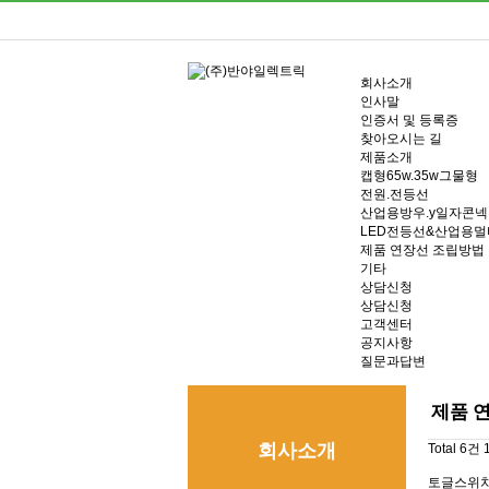
회사소개
인사말
인증서 및 등록증
찾아오시는 길
제품소개
캡형65w.35w그물형
전원.전등선
산업용방우.y일자콘
LED전등선&산업용
제품 연장선 조립방법
기타
상담신청
상담신청
고객센터
공지사항
질문과답변
제품 
회사소개
Total 6건
토글스위치