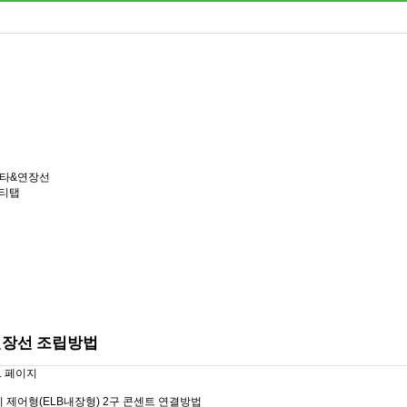
넥타&연장선
멀티탭
연장선 조립방법
1 페이지
 제어형(ELB내장형) 2구 콘센트 연결방법