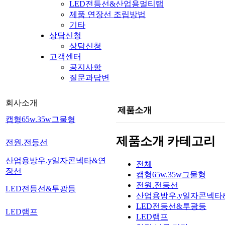
LED전등선&산업용멀티탭
제품 연장선 조립방법
기타
상담신청
상담신청
고객센터
공지사항
질문과답변
회사소개
제품소개
캡형65w.35w그물형
제품소개 카테고리
전원.전등선
산업용방우.y일자콘넥타&연
전체
장선
캡형65w.35w그물형
전원.전등선
LED전등선&투광등
산업용방우.y일자콘넥타
LED전등선&투광등
LED램프
LED램프