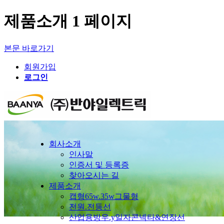
제품소개 1 페이지
본문 바로가기
회원가입
로그인
회사소개
인사말
인증서 및 등록증
찾아오시는 길
제품소개
캡형65w.35w그물형
전원.전등선
산업용방우.y일자콘넥타&연장선