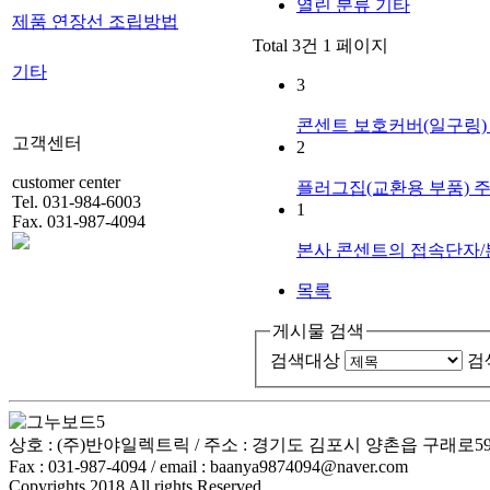
열린 분류
기타
제품 연장선 조립방법
Total 3건
1 페이지
기타
3
콘센트 보호커버(일구링
고객센터
2
customer center
플러그집(교환용 부품)
주
Tel. 031-984-6003
1
Fax. 031-987-4094
본사 콘센트의 접속단자/
목록
게시물 검색
검색대상
검
상호 : (주)반야일렉트릭 / 주소 : 경기도 김포시 양촌읍 구래로59번길 3
Fax : 031-987-4094 / email : baanya9874094@naver.com
Copyrights 2018 All rights Reserved