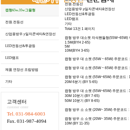
전원.전등선
산업용방우.y일자콘넥타&연장선
캡형65w.35w그물형
LED전등선&투광등
LED램프
전원.전등선
기타
Total 13건
1 페이지
산업용방우.y일자콘넥타&연장선
캡형 방우 대소켓 자석핸들형(55W~65W)
1.5M(BYH 2-65)
LED전등선&투광등
5M
10M(BYH 3-65)
LED램프
캡형 방우 대 소켓 (55W ~ 65W)
주문코드 : 
캡형 방우 대 소켓 (55W ~ 65W)
주문코드 : 1
제품 연장선 조립방법
캡형 방우 대 소켓 (55W~65W)
주문코드 : 1
기타
20M 6분기 (BY 5-65)
캡형 방우 대 소켓 (55W~65W)
주문코드 : 3
30M 10분기 (BY 7-65)
50M 10분기 (BY 8-65)
고객센터
customer center
캡형 방우 소 소켓 (20W~ 35W)
주문코드 : 3
Tel. 031-984-6003
캡형 방우 소 소켓 (20W~ 35W)
주문코드 : 1
Fax. 031-987-4094
10M (BY 11-35)