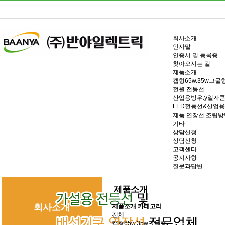
회사소개
인사말
인증서 및 등록증
찾아오시는 길
제품소개
캡형65w.35w그물
전원.전등선
산업용방우.y일자
LED전등선&산업
제품 연장선 조립방
기타
상담신청
상담신청
고객센터
공지사항
질문과답변
제품소개
회사소개
제품소개 카테고리
전체
캡형65w.35w그물형