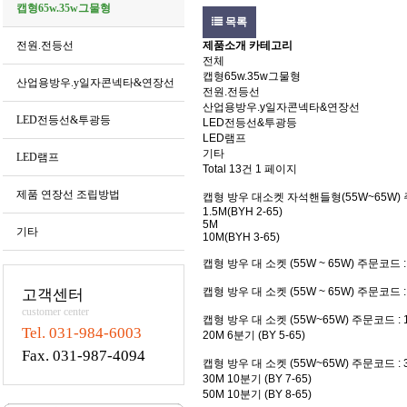
캡형65w.35w그물형
목록
전원.전등선
제품소개 카테고리
전체
캡형65w.35w그물형
산업용방우.y일자콘넥타&연장선
전원.전등선
산업용방우.y일자콘넥타&연장선
LED전등선&투광등
LED전등선&투광등
LED램프
기타
LED램프
Total 13건
1 페이지
제품 연장선 조립방법
캡형 방우 대소켓 자석핸들형(55W~65W)
1.5M(BYH 2-65)
5M
기타
10M(BYH 3-65)
캡형 방우 대 소켓 (55W ~ 65W)
주문코드 : 
캡형 방우 대 소켓 (55W ~ 65W)
주문코드 : 1
고객센터
customer center
캡형 방우 대 소켓 (55W~65W)
주문코드 : 1
Tel. 031-984-6003
20M 6분기 (BY 5-65)
Fax. 031-987-4094
캡형 방우 대 소켓 (55W~65W)
주문코드 : 3
30M 10분기 (BY 7-65)
50M 10분기 (BY 8-65)