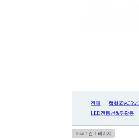
전체
캡형65w.35
LED전등선&투광등
Total 1건
1 페이지