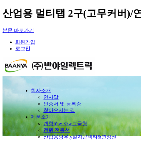
산업용 멀티탭 2구(고무커버)/
본문 바로가기
회원가입
로그인
회사소개
인사말
인증서 및 등록증
찾아오시는 길
제품소개
캡형65w.35w그물형
전원.전등선
산업용방우.y일자콘넥타&연장선