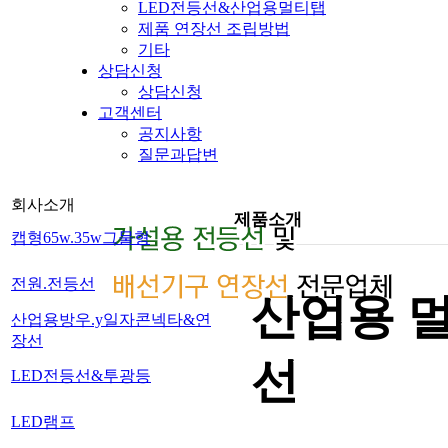
LED전등선&산업용멀티탭
제품 연장선 조립방법
기타
상담신청
상담신청
고객센터
공지사항
질문과답변
회사소개
제품소개
캡형65w.35w그물형
전원.전등선
산업용 멀
산업용방우.y일자콘넥타&연
장선
선
LED전등선&투광등
LED램프