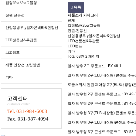
캡형65w.35w그물형
목록
전원.전등선
제품소개 카테고리
전체
캡형65w.35w그물형
산업용방우.y일자콘넥타&연장선
전원.전등선
산업용방우.y일자콘넥타&연장선
LED전등선&투광등
LED전등선&투광등
LED램프
기타
LED램프
Total 68건
2 페이지
제품 연장선 조립방법
일자 방우 2구
주문코드 : BY 48-1
일자 방우형 2구(ELB 내장형) 콘센트
주문코드
기타
토글스위치 전원 제어형 2구(ELB내장형)
일자 방우형 2구 콘센트
주문코드 : BY 49-
고객센터
일자 방우형 2구 콘센트
주문코드 : BY 49-1
customer center
Tel. 031-984-6003
일자 방우형 3구(ELB 내장형) 콘센트
주문코
Fax. 031-987-4094
일자 방우형 3구(ELB 내장형)콘센트
주문코드
일자 방우형 3구 콘센트
주문코드 : BY 53-