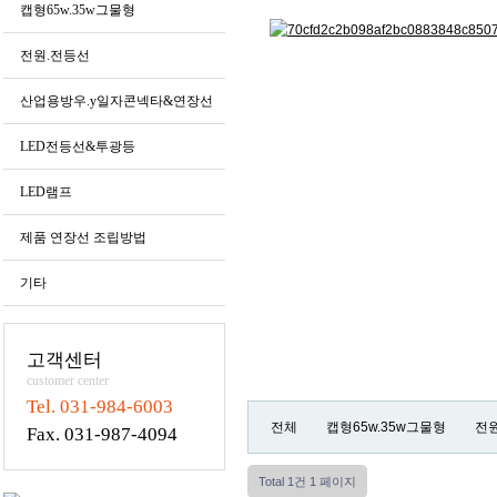
캡형65w.35w그물형
전원.전등선
산업용방우.y일자콘넥타&연장선
LED전등선&투광등
LED램프
제품 연장선 조립방법
기타
고객센터
customer center
Tel. 031-984-6003
전체
캡형65w.35w그물형
전
Fax. 031-987-4094
Total 1건
1 페이지