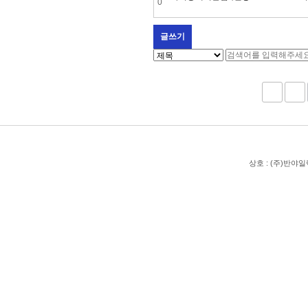
0
글쓰기
다음
맨끝
상호 : (주)반야일