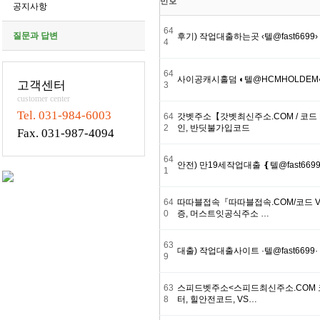
번호
공지사항
64
질문과 답변
후기) 작업대출하는곳 ‹텔@fast66
4
64
사이공캐시홀덤 ◐텔@HCMHOLDE
고객센터
3
customer center
Tel. 031-984-6003
64
갓벳주소【갓벳최신주소.COM / 코드
2
인, 반딧불가입코드
Fax. 031-987-4094
64
안전) 만19세작업대출 ❴텔@fast6
1
64
따따블접속『따따블접속.COM/코드 V
0
증, 머스트잇공식주소 …
63
대출) 작업대출사이트 ·텔@fast66
9
63
스피드벳주소<스피드최신주소.COM 
8
터, 힐안전코드, VS…