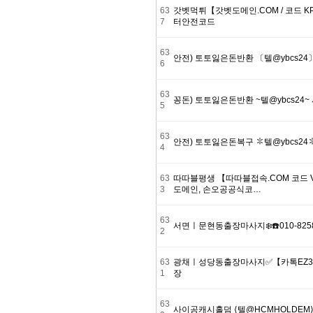
63
갓벳먹튀【갓벳도메인.COM / 코드 K
7
터안전코드
63
안전) 토토잃은돈반환 〔텔@ybcs
6
63
꽁돈) 토토잃은돈반환 ~텔@ybcs2
5
63
안전) 토토잃은돈복구 ✽텔@ybcs2
4
63
따따블평생 【따따블접속.COM 코드 
3
도메인, 손오공공식코…
63
서면ㅣ문현동출장마사지❄️☎️010-825
2
63
광채ㅣ성당동출장마사지✅【카톡EZ
1
장
63
사이공캐시홀덤 ⟨텔@HCMHOLDEM