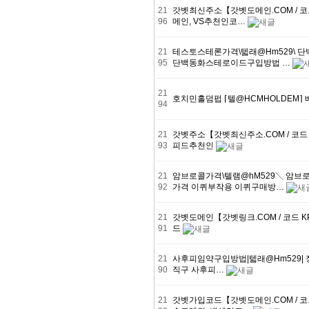
21
갓벳최신주소【갓벳도메인.COM / 코
96
메인, VS추천인코…
21
테스토스테론가격\텗래@Hm529\
95
단백동화스테로이드구입방법 …
21
호치민홀덤펍 ⌈텔@HCMHOLDEM
94
21
갓벳주소【갓벳최신주소.COM / 코드 
93
피드추천인
21
암브로콜가격\텔램@hM529╲ 암
92
가격 이퀴부작용 이퀴구매방…
21
갓벳도메인【갓벳링크.COM / 코드 K
91
드
21
사후피임약구입방법|텗래@Hm529| 정
90
직구 사후피…
21
갓벳가입코드【갓벳도메인.COM / 코