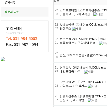
번호
공지사항
22
스피드도메인【스피드최신주소.COM 
질문과 답변
03
잇본사코드, 코어고객센…
22
갓벳도메인【갓벳링크.COM / 코드 K
고객센터
02
평생주소
customer center
Tel. 031-984-6003
22
윈스트롤구매┼탤래@HM529┼ 위
01
트롤스택 위니구입방법 윈스…
Fax. 031-987-4094
22
급전) 토토착오송금 «텔@ybcs24
00
21
당근접속【당근벳도메인.COM / 코드
99
네임드검증 나루…
21
갓벳가입코드【갓벳도메인.COM / 코
98
가입코드, 반딧불가…
21
갓벳최신주소【갓벳도메인.COM / 코
97
안전코드, 케이가입…