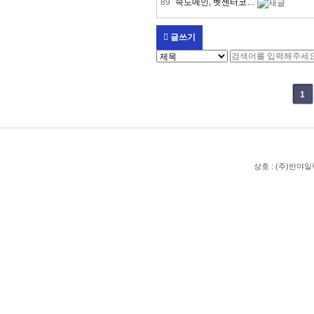
89
속도메인, 벳센터코…
글쓰기
다음
맨끝
1
상호 : (주)반야일